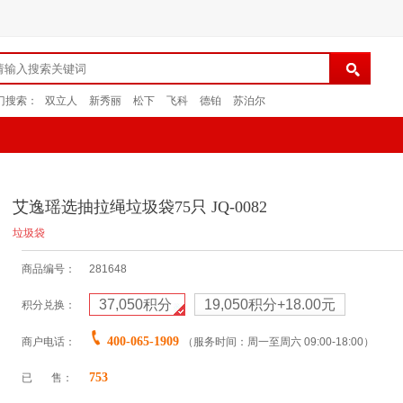
门搜索：
双立人
新秀丽
松下
飞科
德铂
苏泊尔
艾逸瑶选抽拉绳垃圾袋75只 JQ-0082
垃圾袋
商品编号：
281648
37,050
积分
19,050积分+18.00元
积分兑换：
400-065-1909
商户电话：
（服务时间：周一至周六 09:00-18:00）
753
已 售：