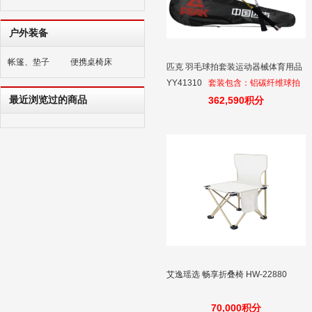
户外装备
帐篷、垫子
便携桌椅床
匹克 羽毛球拍套装运动器械体育用品
YY41310
套装包含：铝碳纤维球拍
最近浏览过的商品
*2只+球拍包*1个+羽毛球*3个+手柄
362,590积分
胶*2个
艾逸瑶选 畅享折叠椅 HW-22880
70,000积分