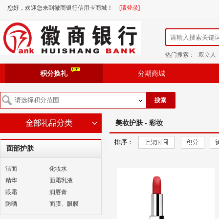
您好，欢迎您来到徽商银行信用卡商城！
[请登录]
热门搜索：
双立人
积分换礼
分期商城
搜索
美妆护肤 - 彩妆
排序：
面部护肤
洁面
化妆水
精华
面霜乳液
眼霜
润唇膏
防晒
面膜、眼膜