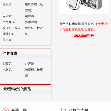
电饭煲
电压力锅（电
煮锅）
电磁炉
电饼铛
空气炸锅
多用途锅
有色 MINI电动剃须刀 银色
合金机身
绞肉机（绞肉
榨汁杯（榨汁
小巧便携 超长续航 全身防水
搅拌机）
机）
392,890积分
养生壶
个护健康
剃须刀
冲牙器
电吹风
按摩椅、按摩
器
最近浏览过的商品
新手上路
购物与支付