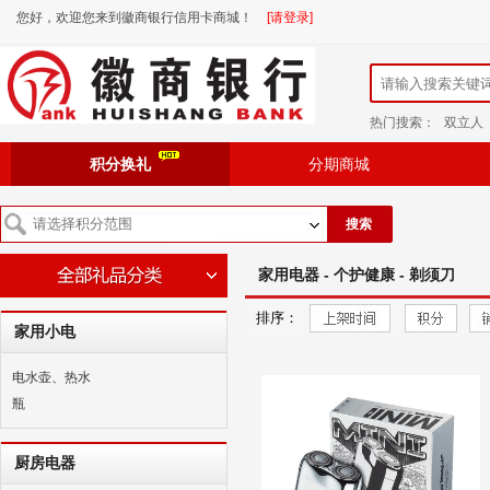
您好，欢迎您来到徽商银行信用卡商城！
[请登录]
热门搜索：
双立人
积分换礼
分期商城
搜索
家用电器 - 个护健康 - 剃须刀
排序：
家用小电
电水壶、热水
瓶
厨房电器