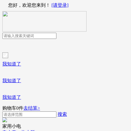
您好，欢迎您来到！
[请登录]
我知道了
我知道了
我知道了
购物车
0
件
去结算>
搜索
家用小电