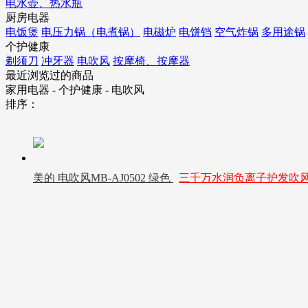
电水壶、热水瓶
厨房电器
电饭煲
电压力锅（电煮锅）
电磁炉
电饼铛
空气炸锅
多用途锅
个护健康
剃须刀
冲牙器
电吹风
按摩椅、按摩器
最近浏览过的商品
家用电器 - 个护健康 - 电吹风
排序：
美的 电吹风MB-AJ0502 绿色
三千万水润负离子护发吹风