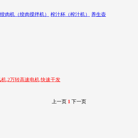
绞肉机（绞肉搅拌机）
榨汁杯（榨汁机）
养生壶
机,2万转高速电机,快速干发
上一页
1
下一页