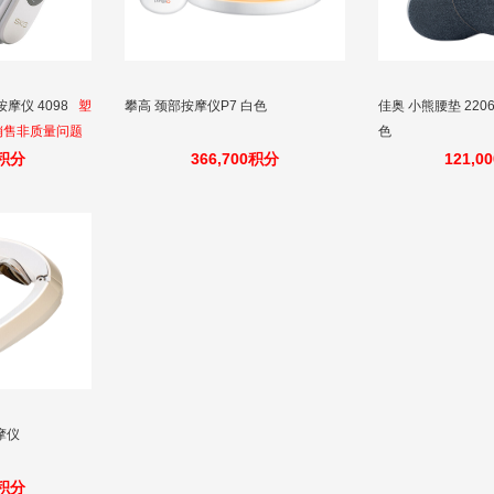
摩仪 4098
塑
攀高 颈部按摩仪P7 白色
佳奥 小熊腰垫 2206
销售非质量问题
色
0积分
366,700积分
121,0
摩仪
0积分