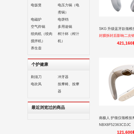
电饭煲
电压力锅（电
煮锅）
电磁炉
电饼铛
空气炸锅
多用途锅
SKG 升级蓝牙款颈椎按
绞肉机（绞肉
榨汁杯（榨汁
封膜拆封后影响二次
搅拌机）
机）
不退换
421,16
养生壶
个护健康
剃须刀
冲牙器
电吹风
按摩椅、按摩
器
最近浏览过的商品
南极人 护颈仪颈椎按
NBX8F52363CDJC
121,60