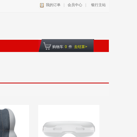
我的订单
|
会员中心
|
银行主站
购物车
0
件
去结算>