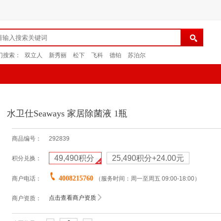
门搜索：
双立人
新秀丽
松下
飞科
德铂
苏泊尔
水卫仕Seaways 家居除菌液 1瓶
商品编号：
292839
49,490
积分
25,490积分+24.00元
积分兑换：
4008215760
商户电话：
（服务时间：周一至周五 09:00-18:00）
点击查看商户资质
商户资质：