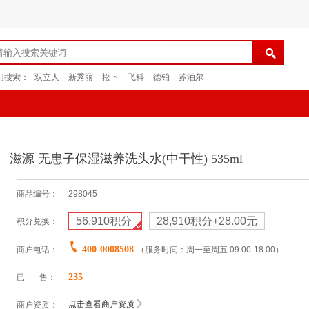
门搜索：
双立人
新秀丽
松下
飞科
德铂
苏泊尔
滋源 无患子保湿滋养洗头水(中干性) 535ml
商品编号：
298045
56,910
积分
28,910积分+28.00元
积分兑换：
400-0008508
商户电话：
（服务时间：周一至周五 09:00-18:00）
235
已 售：
点击查看商户资质
商户资质：