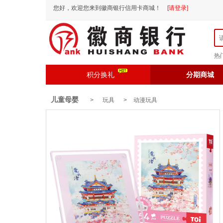
您好，欢迎您来到徽商银行信用卡商城！
[请登录]
热
积分换礼
分期商城
儿童母婴
> 玩具 >
动漫玩具