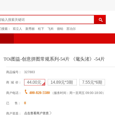
门搜索：
双立人
新秀丽
松下
飞科
德铂
苏泊尔
TOi图益-创意拼图常规系列-54片 《鼋头渚》-54片
商品编号：
327883
44.00元
14.89元
*3期
7.55元
*6期
商 城 价：
400-820-5580
商户电话：
（服务时间：周一至周五 09:00-18:00）
0
已 售：
点击查看商户资质
商户资质：