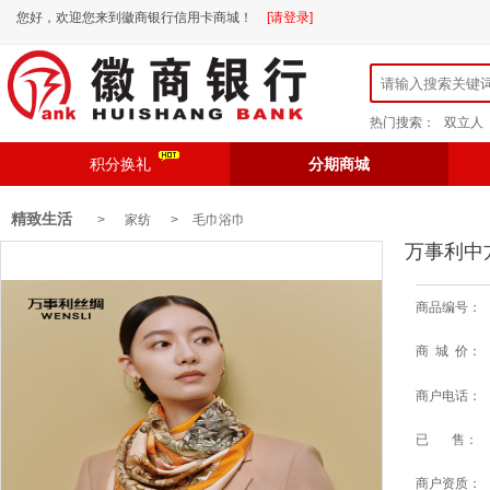
您好，欢迎您来到徽商银行信用卡商城！
[请登录]
热门搜索：
双立人
积分换礼
分期商城
精致生活
> 家纺 >
毛巾浴巾
万事利中
商品编号：
商 城 价：
商户电话：
已 售：
商户资质：