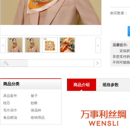
购买数量：
温馨提示:
近似
非您支付的
不同可能致
商品分类
商品介绍
规格参数
床品套件
被子
枕芯
蚊帐
毛巾浴巾
保温杯
食品粮油
收纳用品