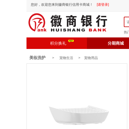
您好，欢迎您来到徽商银行信用卡商城！
[请登录]
热
积分换礼
分期商城
美妆洗护
> 宠物生活 >
宠物用品