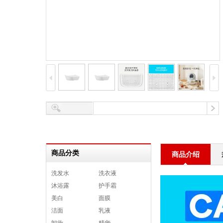
商品分类
商品介绍
洗发水
洗衣液
沐浴露
护手霜
美白
面膜
洁面
乳液