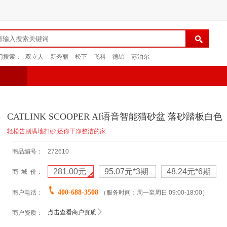
门搜索：
双立人
新秀丽
松下
飞科
德铂
苏泊尔
CATLINK SCOOPER AI语音智能猫砂盆 落砂踏板白色
轻松告别满地扫砂 还你干净整洁的家
商品编号：
272610
281.00元
95.07元
*3期
48.24元
*6期
商 城 价：
400-688-3508
商户电话：
（服务时间：周一至周日 09:00-18:00）
点击查看商户资质
商户资质：