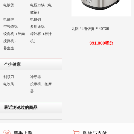
电饭煲
电压力锅（电
煮锅）
电磁炉
电饼铛
空气炸锅
多用途锅
九阳 4L电饭煲 F-40T39
绞肉机（绞肉
榨汁杯（榨汁
搅拌机）
机）
391,000积分
养生壶
个护健康
剃须刀
冲牙器
电吹风
按摩椅、按摩
器
最近浏览过的商品
新手上路
购物与支付