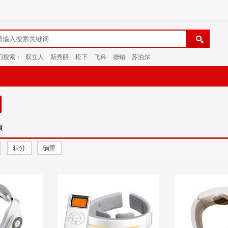
门搜索：
双立人
新秀丽
松下
飞科
德铂
苏泊尔
康