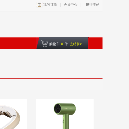
我的订单
|
会员中心
|
银行主站
购物车
0
件
去结算>