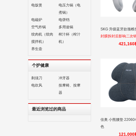
电饭煲
电压力锅（电
煮锅）
电磁炉
电饼铛
空气炸锅
多用途锅
SKG 升级蓝牙款颈椎按
绞肉机（绞肉
榨汁杯（榨汁
封膜拆封后影响二次
搅拌机）
机）
不退换
421,16
养生壶
个护健康
剃须刀
冲牙器
电吹风
按摩椅、按摩
器
最近浏览过的商品
佳奥 小熊腰垫 220604
色
121,00