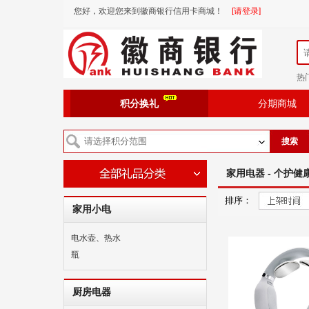
您好，欢迎您来到徽商银行信用卡商城！
[请登录]
热
积分换礼
分期商城
搜索
家用电器 - 个护健
排序：
家用小电
电水壶、热水
瓶
厨房电器