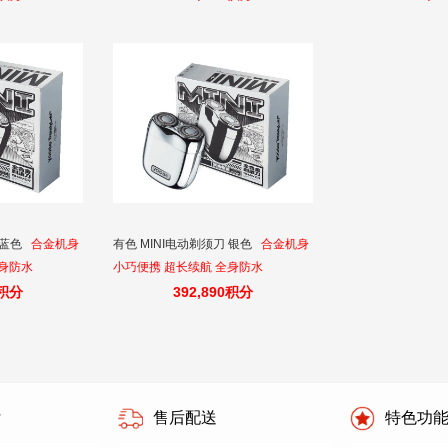
 蓝色
合金机身
有色 MINI电动剃须刀 银色
合金机身
全身防水
小巧便携 超长续航 全身防水
0积分
392,890积分
付
售后配送
特色功