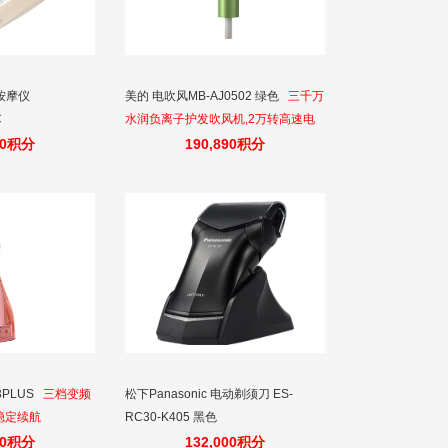
按摩仪
美的 电吹风MB-AJ0502 绿色
三千万
C
水润负离子护发吹风机,2万转高速电
机,快速干发
00积分
190,890积分
PLUS
三档变频
松下Panasonic 电动剃须刀 ES-
稳定续航
RC30-K405 黑色
00积分
132,000积分