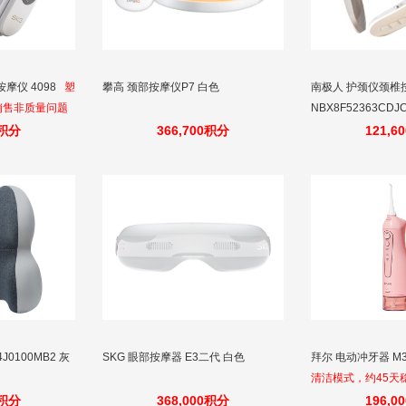
摩仪 4098
塑
攀高 颈部按摩仪P7 白色
南极人 护颈仪颈椎
销售非质量问题
NBX8F52363CDJ
0积分
366,700积分
121,6
J0100MB2 灰
SKG 眼部按摩器 E3二代 白色
拜尔 电动冲牙器 M3
清洁模式，约45天
0积分
368,000积分
196,0