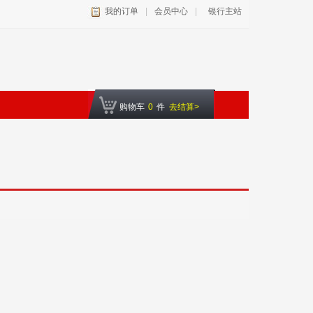
我的订单
|
会员中心
|
银行主站
购物车
0
件
去结算>