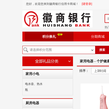
您好，欢迎您来到徽商银行信用卡商城！
[请登录]
热
积分换礼
分期商城
搜索
家用电器 - 个护健康
排序：
家用小电
电水壶、热水
瓶
厨房电器