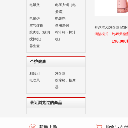
电饭煲
电压力锅（电
煮锅）
电磁炉
电饼铛
空气炸锅
多用途锅
拜尔 电动冲牙器 M3P
绞肉机（绞肉
榨汁杯（榨汁
清洁模式，约45天稳
搅拌机）
机）
196,00
养生壶
个护健康
剃须刀
冲牙器
电吹风
按摩椅、按摩
器
最近浏览过的商品
新手上路
购物与支