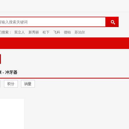
门搜索：
双立人
新秀丽
松下
飞科
德铂
苏泊尔
 - 冲牙器