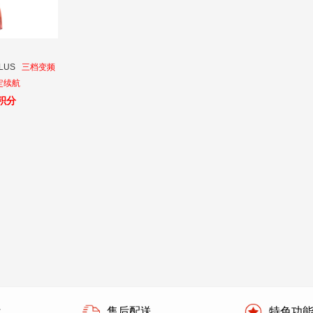
LUS
三档变频
定续航
0积分
付
售后配送
特色功